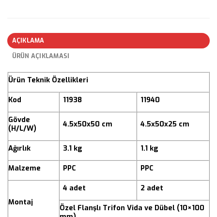
AÇIKLAMA
ÜRÜN AÇIKLAMASI
Ürün Teknik Özellikleri
Kod
11938
11940
Gövde
4.5x50x50 cm
4.5x50x25 cm
(H/L/W)
Ağırlık
3.1 kg
1.1 kg
Malzeme
PPC
PPC
4 adet
2 adet
Montaj
Özel Flanşlı Trifon Vida ve Dübel (10×100
mm)