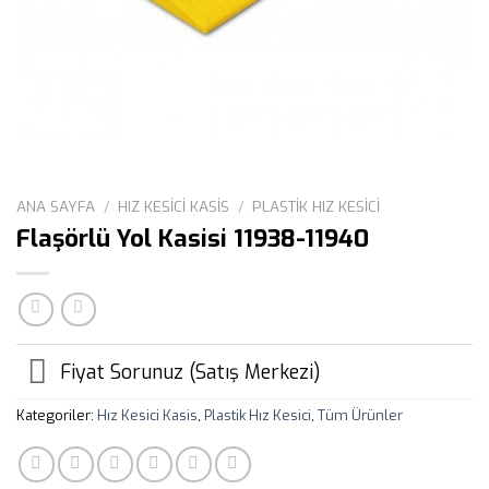
ANA SAYFA
/
HIZ KESICI KASIS
/
PLASTIK HIZ KESICI
Flaşörlü Yol Kasisi 11938-11940
Fiyat Sorunuz (Satış Merkezi)
Kategoriler:
Hız Kesici Kasis
,
Plastik Hız Kesici
,
Tüm Ürünler