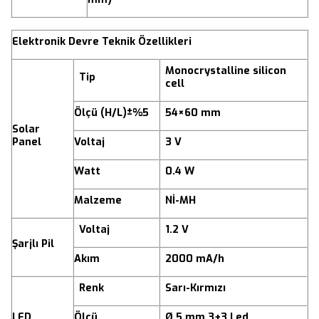
Elektronik Devre Teknik Özellikleri
Monocrystalline silicon
Tip
cell
Ölçü (H/L)±%5
54×60 mm
Solar
Panel
Voltaj
3 V
Watt
0.4 W
Malzeme
Nİ-MH
Voltaj
1.2 V
Şarjlı Pil
Akım
2000 mA/h
Renk
Sarı-Kırmızı
LED
Ölçü
Ø 5 mm 3+3 Led